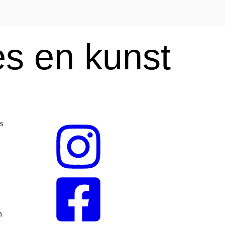
es en kunst
s
n